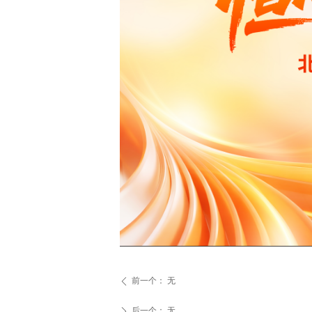
前一个：
无
ꄴ
后一个：
无
ꄲ